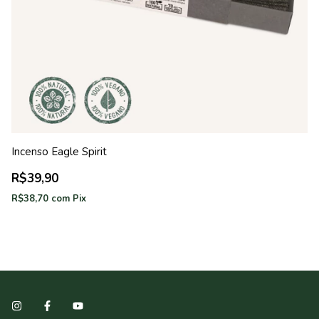
Incenso Eagle Spirit
In
R$39,90
R
R$38,70
com
Pix
R$