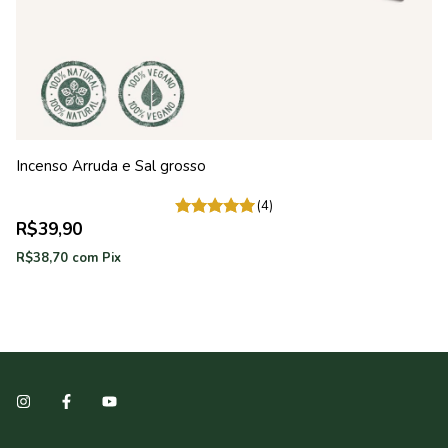
Incenso Arruda e Sal grosso
I
(4)
R$39,90
R
R$38,70
com
Pix
R$