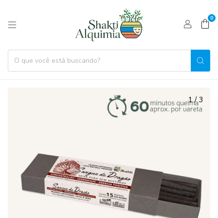
0
1
/
3