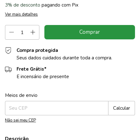
3% de desconto
pagando com Pix
Ver mais detalhes
Compra protegida
Seus dados cuidados durante toda a compra.
Frete Grátis*
E incensário de presente
Entregas para o CEP:
Alterar CEP
Meios de envio
Calcular
Não sei meu CEP
Descrição